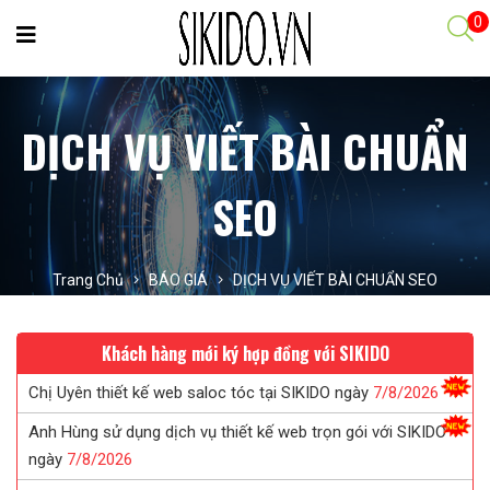
0
DỊCH VỤ VIẾT BÀI CHUẨN
SEO
Trang Chủ
BÁO GIÁ
DỊCH VỤ VIẾT BÀI CHUẨN SEO
Khách hàng mới ký hợp đồng với SIKIDO
Chị Uyên thiết kế web saloc tóc tại SIKIDO ngày
7/
8/
2026
Anh Hùng sử dụng dịch vụ thiết kế web trọn gói với SIKIDO
ngày
7/
8/
2026