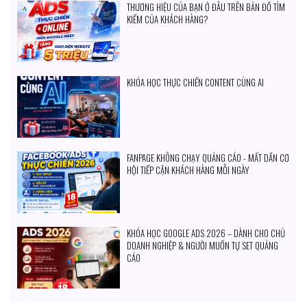
THƯƠNG HIỆU CỦA BẠN Ở ĐÂU TRÊN BẢN ĐỒ TÌM
KIẾM CỦA KHÁCH HÀNG?
KHÓA HỌC THỰC CHIẾN CONTENT CÙNG AI
FANPAGE KHÔNG CHẠY QUẢNG CÁO - MẤT DẦN CƠ
HỘI TIẾP CẬN KHÁCH HÀNG MỖI NGÀY
KHÓA HỌC GOOGLE ADS 2026 – DÀNH CHO CHỦ
DOANH NGHIỆP & NGƯỜI MUỐN TỰ SET QUẢNG
CÁO