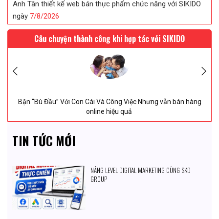
Anh Tân thiết kế web bán thực phẩm chức năng với SIKIDO
ngày
7/
8/
2026
Anh Khang sau khi tk web tại SIKIDO đã giới thiệu khách sử
Câu chuyện thành công khi hợp tác với SIKIDO
dụng
7/
8/
2026
Chị Tuyết đã tin tưởng ký web in ấn sau khi được SIKIDO tư
vấn...
7/
8/
2026
Bận “Bù Đầu” Với Con Cái Và Công Việc Nhưng vẫn bán hàng
online hiệu quả
TIN TỨC MỚI
NÂNG LEVEL DIGITAL MARKETING CÙNG SKD
GROUP