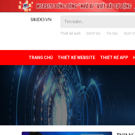
Thiết kế web
DỊCH VỤ
Tin tức
Dịch V
TRANG CHỦ
THIẾT KẾ WEBSITE
THIẾT KẾ APP