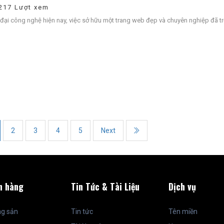
217 Lượt xem
 đại công nghệ hiện nay, việc sở hữu một trang web đẹp và chuyên nghiệp đã trở
2
3
4
5
Next
n hàng
Tin Tức & Tài Liệu
Dịch vụ
ng sản
Tin tức
Tên miền