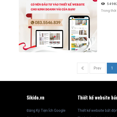
5498
Trong thời
Prev
1
Sikido.vn
Thiết kế website bá
Đăng Ký Tiện Ích Google
Thiết kế website bất độ