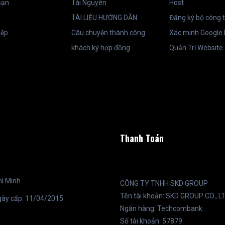
sạn
Tài Nguyên
Host
TÀI LIỆU HƯỚNG DẪN
Đăng ký bộ công 
iệp
Câu chuyện thành công
Xác minh Google
khách ký hợp đồng
Quản Trị Website
Thanh Toán
hí Minh
CÔNG TY TNHH SKD GROUP
Tên tài khoản: SKD GROUP CO
gày cấp: 11/04/2015
Ngân hàng: Techcombank
Số tài khoản: 57