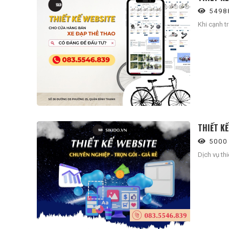
5498
Khi cạnh t
THIẾT KẾ
5000
Dịch vụ th