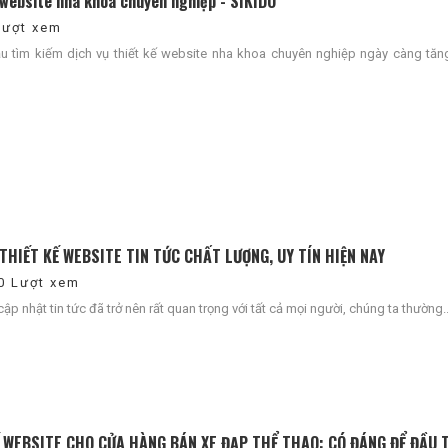
 website nha khoa chuyên nghiệp - SIKIDO
Lượt xem
ầu tìm kiếm dịch vụ thiết kế website nha khoa chuyên nghiệp ngày càng tăng
 THIẾT KẾ WEBSITE TIN TỨC CHẤT LƯỢNG, UY TÍN HIỆN NAY
0 Lượt xem
ập nhật tin tức đã trở nên rất quan trọng với tất cả mọi người, chúng ta thường..
ng 27 Ngày Vượt Qua “Ám Ảnh”
Hành trình “Lột Xác” kinh do
định dừng hoạt động thành Mở
truyền thống sang online của 
thêm “1 chi nhánh MỚI”
mù tịt về công nghệ
Ế WEBSITE CHO CỬA HÀNG BÁN XE ĐẠP THỂ THAO: CÓ ĐÁNG ĐỂ ĐẦU 