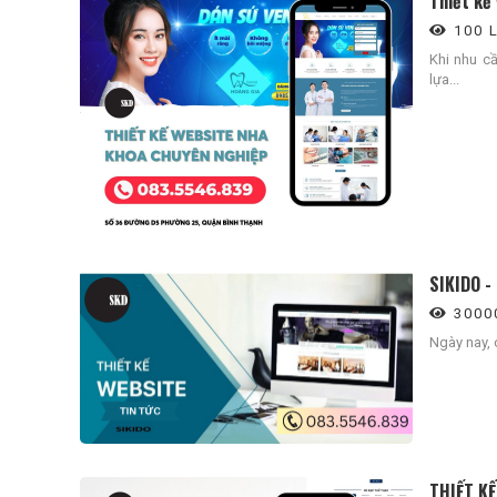
Thiết kế
100 
Khi nhu c
lựa...
SIKIDO -
3000
Ngày nay, c
anh từ
Bận “Bù Đầu” Với Con Cái Và Công Việc
2 Thá
chủ shop
Nhưng vẫn bán hàng online hiệu quả
Từ Ý 
THIẾT K