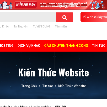
Đổi web cũ lấy w
ụ Khác
Tài Nguyên
TUYỂN DỤNG
Tên miền
HOSTING
DỊCH VỤ KHÁC
CÂU CHUYỆN THÀNH CÔNG
TIN TỨC
Kiến Thức Website
Trang Chủ
Tin tức
Kiến Thức Website