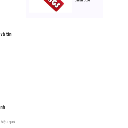
và tin
ình
hiệu quả...