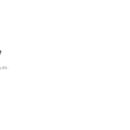
?
đối...