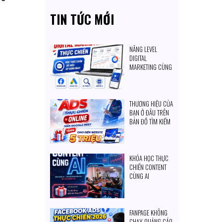
TIN TỨC MỚI
NÂNG LEVEL
DIGITAL
MARKETING CÙNG
SKD GROUP
THƯƠNG HIỆU CỦA
BẠN Ở ĐÂU TRÊN
BẢN ĐỒ TÌM KIẾM
CỦA KHÁCH
HÀNG?
KHÓA HỌC THỰC
CHIẾN CONTENT
CÙNG AI
FANPAGE KHÔNG
CHẠY QUẢNG CÁO