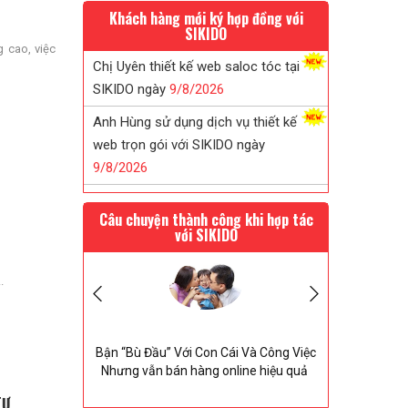
Khách hàng mới ký hợp đồng với
SIKIDO
 cao, việc
Anh Hùng sử dụng dịch vụ thiết kế
web trọn gói với SIKIDO ngày
9/
8/
2026
Anh Tân thiết kế web bán thực phẩm
chức năng với SIKIDO ngày
9/
8/
2026
Anh Khang sau khi tk web tại SIKIDO
Câu chuyện thành công khi hợp tác
đã giới thiệu khách sử dụng
9/
8/
2026
với SIKIDO
Chị Tuyết đã tin tưởng ký web in ấn
sau khi được SIKIDO tư vấn...
.
9/
8/
2026
Chị Uyên thiết kế web saloc tóc tại
anh từ
Bận “Bù Đầu” Với Con Cái Và Công Việc
2 Thá
SIKIDO ngày
9/
8/
2026
chủ shop
Nhưng vẫn bán hàng online hiệu quả
Từ Ý 
TƯ