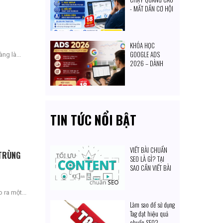
- MẤT DẦN CƠ HỘI
TIẾP CẬN KHÁCH
HÀNG MỖI NGÀY
KHÓA HỌC
GOOGLE ADS
ng là...
2026 – DÀNH
CHO CHỦ DOANH
NGHIỆP & NGƯỜI
MUỐN TỰ SET
QUẢNG CÁO
TIN TỨC NỔI BẬT
VIẾT BÀI CHUẨN
 TRÙNG
SEO LÀ GÌ? TẠI
SAO CẦN VIẾT BÀI
CHUẨN SEO?
ra một...
Làm sao để sử dụng
Tag đạt hiệu quả
chuẩn SEO?