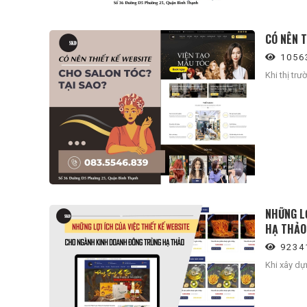
CÓ NÊN 
1056
Khi thị tr
NHỮNG L
HẠ THẢO
9234
Khi xây dự