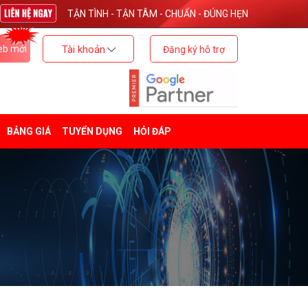
TẬN TÌNH - TẬN TÂM - CHUẨN - ĐÚNG HẸN
eb mới
Tài khoản
Đăng ký hỗ trợ
BẢNG GIÁ
TUYỂN DỤNG
HỎI ĐÁP