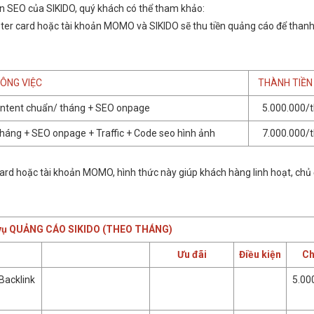
uẩn SEO của SIKIDO, quý khách có thể tham khảo:
ter card hoặc tài khoản MOMO và SIKIDO sẽ thu tiền quảng cáo để than
ÔNG VIỆC
THÀNH TIỀN
ontent chuẩn/ tháng + SEO onpage
5.000.000/
tháng + SEO onpage + Traffic + Code seo hình ảnh
7.000.000/
ard hoặc tài khoản MOMO, hình thức này giúp khách hàng linh hoạt, chủ
 vụ QUẢNG CÁO SIKIDO (THEO THÁNG)
Ưu đãi
Điều kiện
Ch
Backlink
5.00