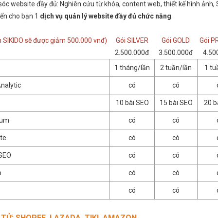
óc website đầy đủ: Nghiên cứu từ khóa, content web, thiết kế hình ảnh,
 đến cho bạn 1
dịch vụ quản lý website đầy đủ chức năng
.
n SIKIDO sẽ được giảm 500.000 vnđ)
Gói SILVER
Gói GOLD
Gói 
2.500.000đ
3.500.000đ
4.50
1 tháng/lần
2 tuần/lần
1 tu
nalytic
có
có
10 bài SEO
15 bài SEO
20 b
rum
có
có
te
có
có
 SEO
có
có
p
có
có
có
có
 TỬ: SHOPEE, LAZADA, TIKI, AMAZON