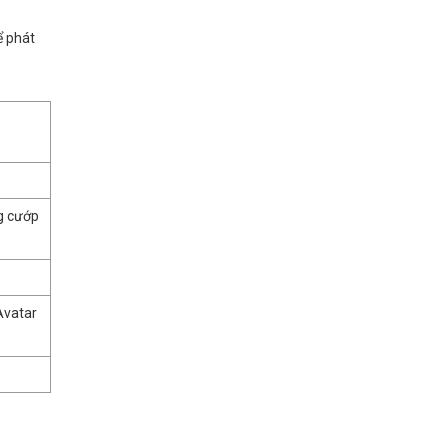
ể phát
g cướp
Avatar