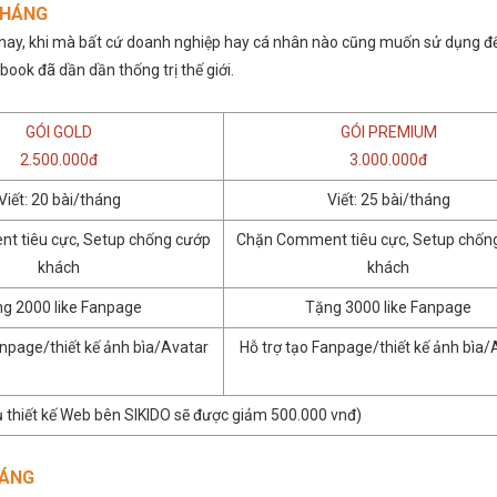
THÁNG
 nay, khi mà bất cứ doanh nghiệp hay cá nhân nào cũng muốn sử dụng đ
book đã dần dần thống trị thế giới.
GÓI GOLD
GÓI PREMIUM
2.500.000đ
3.000.000đ
Viết: 20 bài/tháng
Viết: 25 bài/tháng
t tiêu cực, Setup chống cướp
Chặn Comment tiêu cực, Setup chốn
khách
khách
g 2000 like Fanpage
Tặng 3000 like Fanpage
anpage/thiết kế ảnh bìa/Avatar
Hỗ trợ tạo Fanpage/thiết kế ảnh bìa/
 thiết kế Web bên SIKIDO sẽ được giảm 500.000 vnđ)
HÁNG