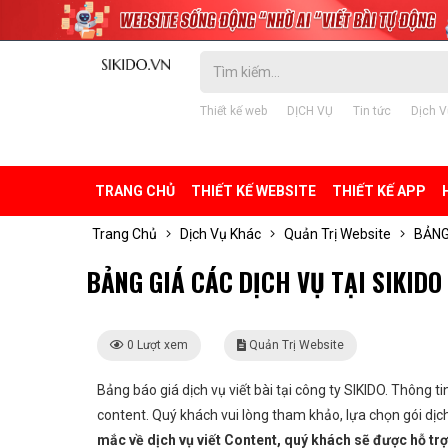
Thiết kế web
DỊCH VỤ
Tin tức
Dịch V
TRANG CHỦ
THIẾT KẾ WEBSITE
THIẾT KẾ APP
Trang Chủ
Dịch Vụ Khác
Quản Trị Website
BẢNG
BẢNG GIÁ CÁC DỊCH VỤ TẠI SIKIDO
0 Lượt xem
Quản Trị Website
Bảng báo giá dịch vụ viết bài tại công ty SIKIDO. Thông t
content. Quý khách vui lòng tham khảo, lựa chọn gói dịc
mắc về dịch vụ viết Content, quý khách sẽ được hỗ trợ