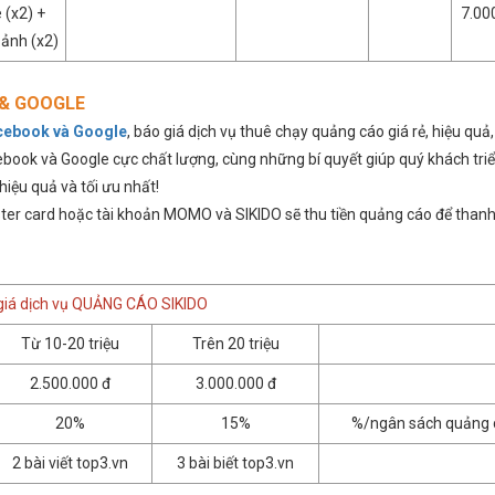
 (x2) +
7.00
 ảnh (x2)
 & GOOGLE
cebook và Google
, báo giá dịch vụ thuê chạy quảng cáo giá rẻ, hiệu quả,
book và Google cực chất lượng, cùng những bí quyết giúp quý khách triể
iệu quả và tối ưu nhất!
ter card hoặc tài khoản MOMO và SIKIDO sẽ thu tiền quảng cáo để than
giá dịch vụ QUẢNG CÁO SIKIDO
Từ 10-20 triệu
Trên 20 triệu
2.500.000 đ
3.000.000 đ
20%
15%
%/ngân sách quảng 
2 bài viết top3.vn
3 bài biết top3.vn