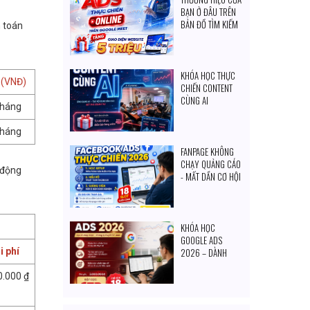
BẠN Ở ĐÂU TRÊN
BẢN ĐỒ TÌM KIẾM
h toán
CỦA KHÁCH
HÀNG?
KHÓA HỌC THỰC
 (VNĐ)
CHIẾN CONTENT
CÙNG AI
tháng
tháng
FANPAGE KHÔNG
CHẠY QUẢNG CÁO
 động
- MẤT DẦN CƠ HỘI
TIẾP CẬN KHÁCH
HÀNG MỖI NGÀY
KHÓA HỌC
GOOGLE ADS
i phí
2026 – DÀNH
CHO CHỦ DOANH
0.000 ₫
NGHIỆP & NGƯỜI
MUỐN TỰ SET
QUẢNG CÁO