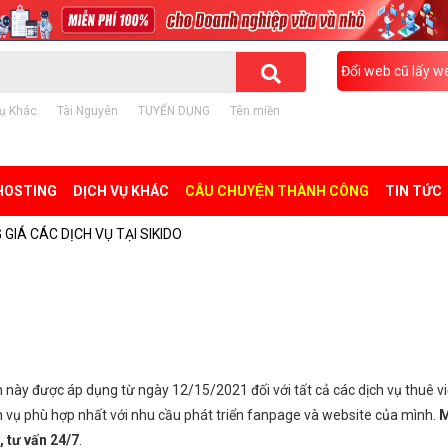
Đổi web cũ lấy w
ụ Khác
Tài Nguyên
TUYỂN DỤNG
Tên miền
HOSTING
DỊCH VỤ KHÁC
CÂU CHUYỆN THÀNH CÔNG
TIN TỨC
 GIÁ CÁC DỊCH VỤ TẠI SIKIDO
in này được áp dụng từ ngày 12/15/2021 đối với tất cả các dịch vụ thuê vi
h vụ phù hợp nhất với nhu cầu phát triển fanpage và website của mình.
M
, tư vấn 24/7
.