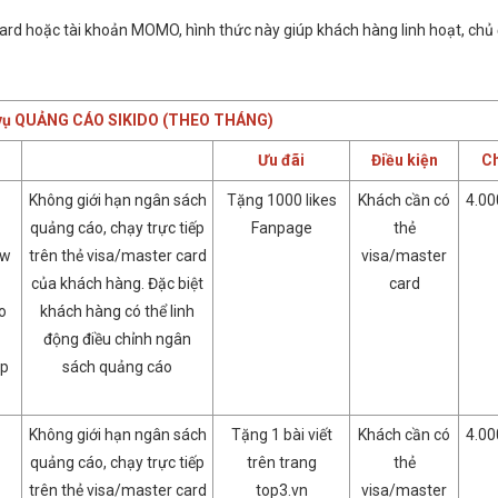
ard hoặc tài khoản MOMO, hình thức này giúp khách hàng linh hoạt, chủ
 vụ QUẢNG CÁO SIKIDO (THEO THÁNG)
Ưu đãi
Điều kiện
Ch
Không giới hạn ngân sách
Tặng 1000 likes
Khách cần có
4.00
quảng cáo, chạy trực tiếp
Fanpage
thẻ
ow
trên thẻ visa/master card
visa/master
của khách hàng. Đặc biệt
card
o
khách hàng có thể linh
động điều chỉnh ngân
ẹp
sách quảng cáo
Không giới hạn ngân sách
Tặng 1 bài viết
Khách cần có
4.00
quảng cáo, chạy trực tiếp
trên trang
thẻ
trên thẻ visa/master card
top3.vn
visa/master