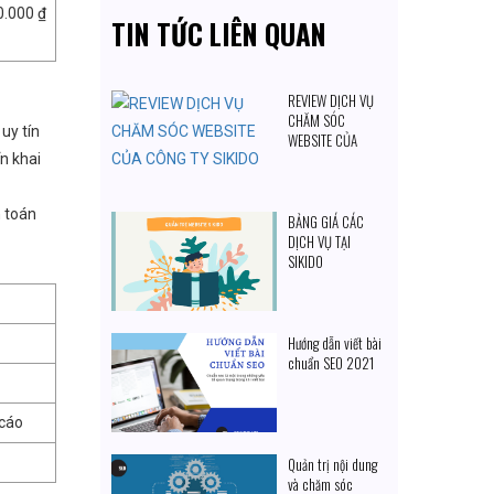
0.000 ₫
TIN TỨC LIÊN QUAN
REVIEW DỊCH VỤ
CHĂM SÓC
 uy tín
WEBSITE CỦA
CÔNG TY SIKIDO
n khai
h toán
BẢNG GIÁ CÁC
DỊCH VỤ TẠI
SIKIDO
Hướng dẫn viết bài
chuẩn SEO 2021
cáo
Quản trị nội dung
và chăm sóc