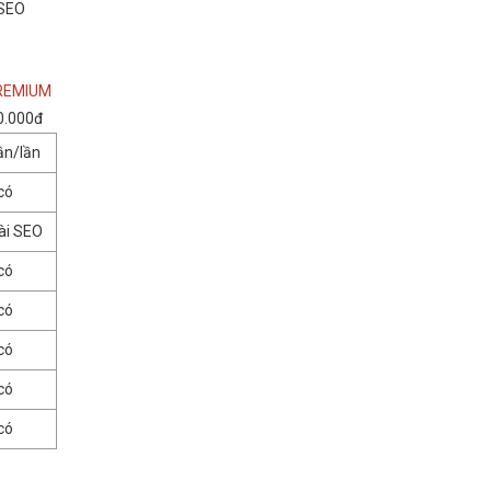
 SEO
PREMIUM
0.000đ
ần/lần
có
ài SEO
có
có
có
có
có