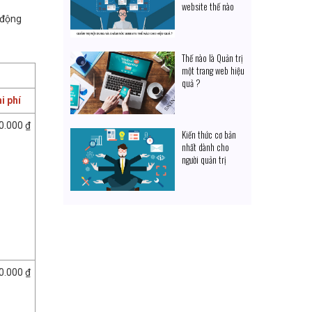
website thế nào
cho hiệu quả ?
 động
Thế nào là Quản trị
một trang web hiệu
quả ?
i phí
0.000 ₫
Kiến thức cơ bản
nhất dành cho
người quản trị
website
0.000 ₫