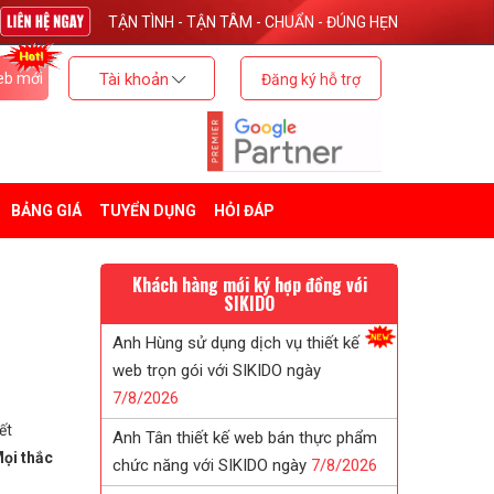
TẬN TÌNH - TẬN TÂM - CHUẨN - ĐÚNG HẸN
eb mới
Tài khoản
Đăng ký hỗ trợ
BẢNG GIÁ
TUYỂN DỤNG
HỎI ĐÁP
Khách hàng mới ký hợp đồng với
SIKIDO
Anh Hùng sử dụng dịch vụ thiết kế
web trọn gói với SIKIDO ngày
7/
8/
2026
ết
Anh Tân thiết kế web bán thực phẩm
ọi thắc
chức năng với SIKIDO ngày
7/
8/
2026