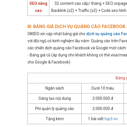
SEO nâng
32 content cao cấp/ tháng + SEO onpage
cao
Backlink (x2) + Traffic (x2) + Code seo hình
III: BẢNG GIÁ DỊCH VỤ QUẢNG CÁO FACEBOOK
SIKIDO xin cập nhật bảng giá cho
dịch vụ quảng cáo Fa
với đội ngũ có kinh nghiệm lâu năm. Quảng cáo trên Face
các chiến dịch quảng cáo Facebook và Google một cách h
- Bảng giá cũ (áp dụng cho khách không có thẻ visa/mas
cho Google & Facebook)
Bảng 
Ngân sách
Dưới 10 triệu
Sáng tạo nội dung
2.000.000 đ
Phí quản lý quảng cáo
2.000.000 đ
Tặng kèm
1 bài viết
top3.vn