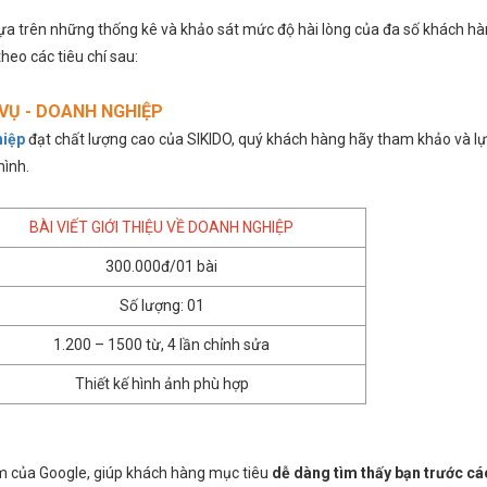
a trên những thống kê và khảo sát mức độ hài lòng của đa số khách hà
heo các tiêu chí sau:
H VỤ - DOANH NGHIỆP
ghiệp
đạt
chất lượng cao của SIKIDO, quý khách hàng hãy tham khảo và l
mình.
 27 Ngày Vượt Qua “Ám Ảnh”
Hành trình “Lột Xác” kinh doanh
nh dừng hoạt động thành Mở
truyền thống sang online của chủ
BÀI VIẾT GIỚI THIỆU VỀ DOANH NGHIỆP
hêm “1 chi nhánh MỚI”
mù tịt về công nghệ
300.000đ/01 bài
Số lượng: 01
1.200 – 1500 từ, 4 lần chỉnh sửa
Thiết kế hình ảnh phù hợp
m của Google, giúp khách hàng mục tiêu
dễ dàng tìm thấy bạn trước cá