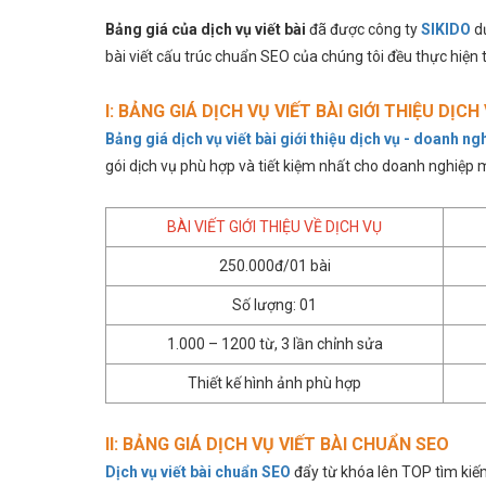
Bảng giá của dịch vụ viết bài
đã được công ty
SIKIDO
dự
bài viết cấu trúc chuẩn SEO của chúng tôi đều thực hiện t
I: BẢNG GIÁ DỊCH VỤ VIẾT BÀI GIỚI THIỆU DỊC
Bảng giá dịch vụ viết bài giới thiệu dịch vụ - doanh n
gói dịch vụ phù hợp và tiết kiệm nhất cho doanh nghiệp 
h từ
Bận “Bù Đầu” Với Con Cái Và Công Việc
2 Tháng
ủ shop
Nhưng vẫn bán hàng online hiệu quả
Từ Ý đị
BÀI VIẾT GIỚI THIỆU VỀ DỊCH VỤ
t
250.000đ/01 bài
Số lượng: 01
1.000 – 1200 từ, 3 lần chỉnh sửa
Thiết kế hình ảnh phù hợp
II: BẢNG GIÁ DỊCH VỤ VIẾT BÀI CHUẨN SEO
Dịch vụ viết bài chuẩn SEO
đẩy từ khóa lên TOP tìm kiế