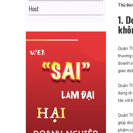
Thủ Đứ
Host
1. D
khô
Quận Thủ
anh từ
Bận “Bù Đầu” Với Con Cái Và Công Việc
2 Thá
thương 
chủ shop
Nhưng vẫn bán hàng online hiệu quả
Từ Ý 
doanh s
giao dị
Quận Th
dụng di 
tác với 
Quận Th
giúp do
phẩm và 