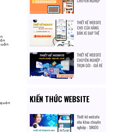
CHUYÊN NGHIỆP
TỐT NHẤT HIỆN
NAY
THIẾT KẾ WEBSITE
CHO CỬA HÀNG
BÁN XE ĐẠP THỂ
THAO: CÓ ĐÁNG ĐỂ
ĐẦU TƯ
THIẾT KẾ WEBSITE
CHUYÊN NGHIỆP -
TRỌN GÓI - GIÁ RẺ
KIẾN THỨC WEBSITE
Thiết kế website
nha khoa chuyên
nghiệp - SIKIDO