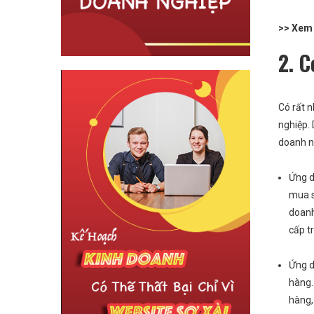
>> Xem
2. 
Có rất 
nghiệp. 
doanh n
Ứng d
mua s
doanh
cấp t
Ứng d
hàng.
hàng,