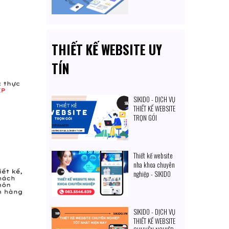
Nhuận
THIẾT KẾ WEBSITE UY
TÍN
SIKIDO - DỊCH VỤ
THIẾT KẾ WEBSITE
TRỌN GÓI
Thiết kế website
nha khoa chuyên
nghiệp - SIKIDO
SIKIDO - DỊCH VỤ
THIẾT KẾ WEBSITE