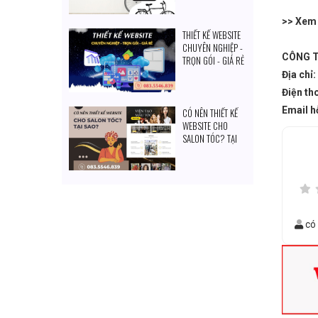
ĐẦU TƯ
>> Xem
THIẾT KẾ WEBSITE
CHUYÊN NGHIỆP -
CÔNG T
TRỌN GÓI - GIÁ RẺ
Địa chỉ
Điện th
Email 
CÓ NÊN THIẾT KẾ
WEBSITE CHO
SALON TÓC? TẠI
SAO?
có 