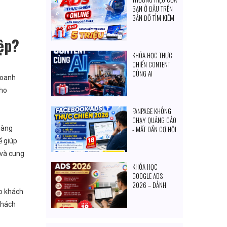
BẠN Ở ĐÂU TRÊN
BẢN ĐỒ TÌM KIẾM
CỦA KHÁCH
HÀNG?
ệp?
KHÓA HỌC THỰC
CHIẾN CONTENT
CÙNG AI
doanh
cho
FANPAGE KHÔNG
CHẠY QUẢNG CÁO
hàng
- MẤT DẦN CƠ HỘI
TIẾP CẬN KHÁCH
ể giúp
HÀNG MỖI NGÀY
 và cung
KHÓA HỌC
GOOGLE ADS
2026 – DÀNH
o khách
CHO CHỦ DOANH
NGHIỆP & NGƯỜI
khách
MUỐN TỰ SET
QUẢNG CÁO