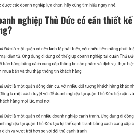
c
được các doanh nghiệp lựa chọn, hãy cùng tìm hiểu ngay nhé.
oanh nghiệp Thủ Đức có cần thiết kế
ng?
 Đức là một quận có nền kinh tế phát triển, với nhiều tiềm năng phát tri
ng 27 Ngày Vượt Qua “Ám Ảnh”
Hành trình “Lột Xác” kinh do
mại điện tử. Ứng dụng di động có thể giúp doanh nghiệp tại quận Thủ Đứ
định dừng hoạt động thành Mở
truyền thống sang online của 
ố bán hàng bằng cách cung cấp thông tin sản phẩm và dịch vụ, thực hiệ
thêm “1 chi nhánh MỚI”
mù tịt về công nghệ
ch mua bán và thu thập thông tin khách hàng.
ủ Đức là một quận đông dân cư, với nhiều đối tượng khách hàng khác n
động là một cách tuyệt vời để doanh nghiệp tại quận Thủ Đức tiếp cận v
khách hàng mọi lúc, mọi nơi.
ủ Đức là một quận có nhiều doanh nghiệp cạnh tranh. Ứng dụng di động
anh nghiệp tại quận Thủ Đức tạo lợi thế cạnh tranh bằng cách cung cấp 
dịch vụ vượt trội hơn so với đối thủ cạnh tranh.