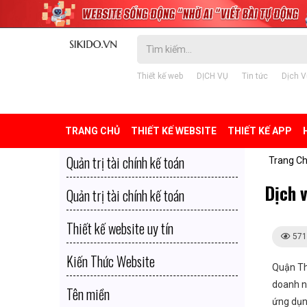
Thiết kế web
DỊCH VỤ
Tin tức
Dịch V
TRANG CHỦ
THIẾT KẾ WEBSITE
THIẾT KẾ APP
Quản trị tài chính kế toán
Trang C
Dịch 
Quản trị tài chính kế toán
Thiết kế website uy tín
571
Kiến Thức Website
Quận Th
doanh n
Tên miền
ứng dụn