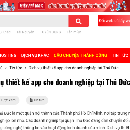
Đổi web cũ lấy w
ụ Khác
Tài Nguyên
TUYỂN DỤNG
Tên miền
HOSTING
DỊCH VỤ KHÁC
CÂU CHUYỆN THÀNH CÔNG
TIN TỨC
hủ
Tin tức
Dịch vụ thiết kế app cho doanh nghiệp tại Thủ Đức
vụ thiết kế app cho doanh nghiệp tại Thủ Đứ
 Lượt xem
Tin tức
ủ Đức là một quận nội thành của Thành phố Hồ Chí Minh, nơi tập trung 
ghiệp lớn nhỏ. Các doanh nghiệp tại quận Thủ Đức đang dần chuyển đổi 
g công nghệ thông tin vào hoạt động kinh doanh của mình. Dịch vụ
thiết