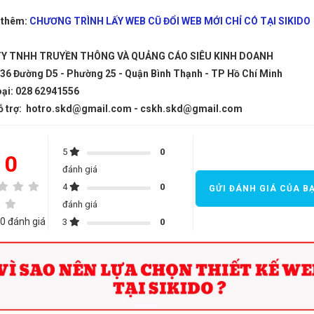
 thêm:
CHƯƠNG TRÌNH LẤY WEB CŨ ĐỔI WEB MỚI CHỈ CÓ TẠI SIKIDO
Y TNHH TRUYỀN THÔNG VÀ QUẢNG CÁO SIÊU KINH DOANH
: 36 Đường D5 - Phường 25 - Quận Bình Thạnh - TP Hồ Chí Minh
oại: 028 62941556
hỗ trợ: hotro.skd@gmail.com - cskh.skd@gmail.com
5
0
0
đánh giá
4
0
GỬI ĐÁNH GIÁ CỦA B
đánh giá
0 đánh giá
3
0
đánh giá
2
0
đánh giá
1
0
đánh giá