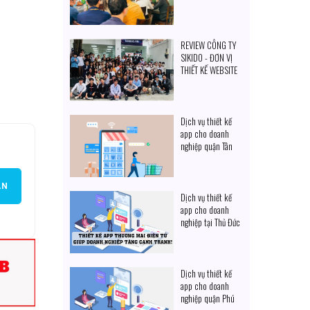
cạnh tranh
REVIEW CÔNG TY
SIKIDO - ĐƠN VỊ
THIẾT KẾ WEBSITE
CHUYÊN NGHIỆP
Dịch vụ thiết kế
app cho doanh
nghiệp quận Tân
Phú
ẠN
Dịch vụ thiết kế
app cho doanh
nghiệp tại Thủ Đức
Dịch vụ thiết kế
app cho doanh
nghiệp quận Phú