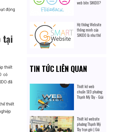
web bên SIKIDO?
oạt động
Hệ thống Website
thông minh của
 tại
SIKIDO là như thế
nào?
TIN TỨC LIÊN QUAN
p thiết
DO có
KIDO đã
Thiết kế web
chuẩn SEO phường
Thạnh Mỹ Tây - Giải
pháp số hóa
hể thiết
nghiệp
Thiết kế website
phường Thạnh Mỹ
Tây trọn gói | Giá