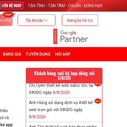
TẬN TÌNH - TẬN TÂM - CHUẨN - ĐÚNG HẸN
eb mới
Tài khoản
Đăng ký hỗ trợ
BẢNG GIÁ
TUYỂN DỤNG
HỎI ĐÁP
Khách hàng mới ký hợp đồng với
c
SIKIDO
Anh Hùng sử dụng dịch vụ thiết kế
web trọn gói với SIKIDO ngày
8/
8/
2026
nhiều
Anh Tân thiết kế web bán thực phẩm
số và
chức năng với SIKIDO ngày
8/
8/
2026
 kế app