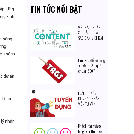
TIN TỨC NỔI BẬT
iệp. Ứng
ộng kinh
VIẾT BÀI CHUẨN
SEO LÀ GÌ? TẠI
SAO CẦN VIẾT BÀI
ch hàng
CHUẨN SEO?
ương
ới khách
Làm sao để sử dụng
Tag đạt hiệu quả
chuẩn SEO?
ác dự án
[GẤP] TUYỂN
DỤNG 15 NHÂN
lý tài
VIÊN TƯ VẤN
 lý nhân
Khách hàng được
lợi gì khi thiết kế