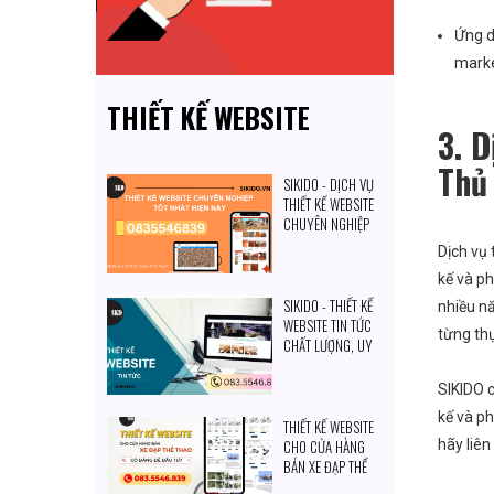
Ứng d
marke
THIẾT KẾ WEBSITE
3. D
Thủ
SIKIDO - DỊCH VỤ
THIẾT KẾ WEBSITE
CHUYÊN NGHIỆP
TỐT NHẤT HIỆN
Dịch vụ
NAY
kế và p
SIKIDO - THIẾT KẾ
nhiều nă
WEBSITE TIN TỨC
từng th
CHẤT LƯỢNG, UY
TÍN HIỆN NAY
SIKIDO c
kế và ph
THIẾT KẾ WEBSITE
CHO CỬA HÀNG
hãy liên
BÁN XE ĐẠP THỂ
THAO: CÓ ĐÁNG ĐỂ