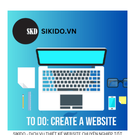
SIKIDO - DỊCH VỤ THIẾT KẾ WEBSITE CHUYÊN NGHIỆP TỐT