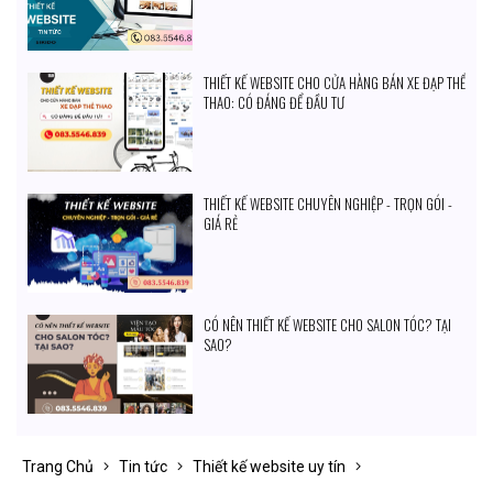
THIẾT KẾ WEBSITE CHO CỬA HÀNG BÁN XE ĐẠP THỂ
THAO: CÓ ĐÁNG ĐỂ ĐẦU TƯ
THIẾT KẾ WEBSITE CHUYÊN NGHIỆP - TRỌN GÓI -
GIÁ RẺ
CÓ NÊN THIẾT KẾ WEBSITE CHO SALON TÓC? TẠI
SAO?
Trang Chủ
Tin tức
Thiết kế website uy tín