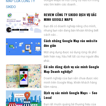
Google Maps là một công cụ hữu ích trong
việc tìm kiếm các doanh...
REVIEW CÔNG TY SIKIDO DỊCH VỤ XÁC
MINH GOOGLE MAPS
Bạn đã có doanh nghiệp riêng cho mình,
nhưng bạn vẫn đang băn khoăn không biết
cách xác...
Cách nhúng Google Map vào website
đơn giản
Một ứng dụng được sử dụng rộng rãi phổ
biến hiện nay, hầu hết tất cả mọi người đều
phải...
Có nên dùng dịch vụ xác minh Google
Map Doanh nghiệp?
Doanh nghiệp của bạn vẫn chưa được xác
minh trên Google Map, khiến khách hàng
tiềm năng...
Dịch vụ xác minh Google Maps – Seo
Local
Bạn rất muốn quảng bá thương hiệu của