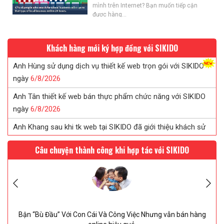
mình trên Internet? Bạn muốn tiếp cận
được hàng...
Khách hàng mới ký hợp đồng với SIKIDO
Anh Hùng sử dụng dịch vụ thiết kế web trọn gói với SIKIDO
ngày
6/
8/
2026
Anh Tân thiết kế web bán thực phẩm chức năng với SIKIDO
ngày
6/
8/
2026
Anh Khang sau khi tk web tại SIKIDO đã giới thiệu khách sử
dụng
6/
8/
2026
Câu chuyện thành công khi hợp tác với SIKIDO
Chị Tuyết đã tin tưởng ký web in ấn sau khi được SIKIDO tư
vấn...
6/
8/
2026
Chị Uyên thiết kế web saloc tóc tại SIKIDO ngày
6/
8/
2026
” Với Con Cái Và Công Việc Nhưng vẫn bán hàng
2 Tháng 27