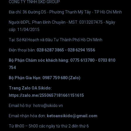
CÔNG TY TNHH SKD GROUP
Địa chỉ: 36 Đường D5 - Phường Thạnh Mỹ Tây - TP Hồ Chí Minh
Người ĐDPL: Phan Đình Chuyền - MST: 0313207475 - Ngày
cấp: 11/04/2015
Tại: Sở Kế Hoạch và Đầu Tư Thành Phố Hồ Chí Minh
Điện thoại bàn:
028 6287 3865 - 028 6294 1556
Bộ Phận Chăm sóc khách hàng: 0775 613780 - 0703 810
754
Bộ Phận Gia Hạn: 0987 759 680 (Zalo)
Trang Zalo OA Sikido:
https://zalo.me/2550657181661151615
Email hỗ trợ:
hotro@sikido.vn
Email nhận hóa đơn:
ketoansikido@gmail.com
Từ 8h00 – 5h00 các ngày từ thứ 2 đến thứ 6