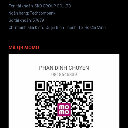
Tên tài khoản: SKD GROUP CO., LTD
Ngân hàng: Techcombank
Số tài khoản: 57879
Chi nhánh: Gia Định, Quận Bình Thạnh, Tp. Hồ Chí Minh
MÃ QR MOMO