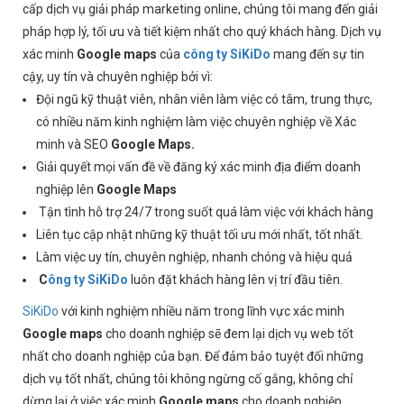
cấp dịch vụ giải pháp marketing online, chúng tôi mang đến giải
pháp hợp lý, tối ưu và tiết kiệm nhất cho quý khách hàng. Dịch vụ
xác minh
Google maps
của
công ty SiKiDo
mang đến sự tin
cậy, uy tín và chuyên nghiệp bởi vì:
Đội ngũ kỹ thuật viên, nhân viên làm việc có tâm, trung thực,
có nhiều năm kinh nghiệm làm việc chuyên nghiệp về Xác
minh và SEO
Google Maps.
Giải quyết mọi vấn đề về đăng ký xác minh địa điểm doanh
nghiệp lên
Google Maps
Tận tình hỗ trợ 24/7 trong suốt quá làm việc với khách hàng
Liên tục cập nhật những kỹ thuật tối ưu mới nhất, tốt nhất.
Làm việc uy tín, chuyên nghiệp, nhanh chóng và hiệu quả
C
ông ty SiKiDo
luôn đặt khách hàng lên vị trí đầu tiên.
SiKiDo
với kinh nghiệm nhiều năm trong lĩnh vực xác minh
Google maps
cho doanh nghiệp
sẽ đem lại dịch vụ web tốt
nhất cho doanh nghiệp của bạn. Để đảm bảo tuyệt đối những
dịch vụ tốt nhất, chúng tôi không ngừng cố gắng, không chỉ
dừng lại ở việc xác minh
Google maps
cho doanh nghiệp,