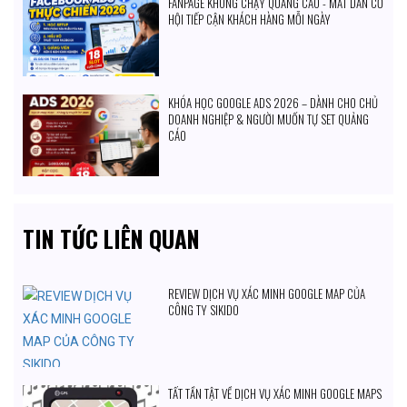
FANPAGE KHÔNG CHẠY QUẢNG CÁO - MẤT DẦN CƠ
HỘI TIẾP CẬN KHÁCH HÀNG MỖI NGÀY
KHÓA HỌC GOOGLE ADS 2026 – DÀNH CHO CHỦ
DOANH NGHIỆP & NGƯỜI MUỐN TỰ SET QUẢNG
CÁO
TIN TỨC LIÊN QUAN
REVIEW DỊCH VỤ XÁC MINH GOOGLE MAP CỦA
CÔNG TY SIKIDO
TẤT TẦN TẬT VỀ DỊCH VỤ XÁC MINH GOOGLE MAPS