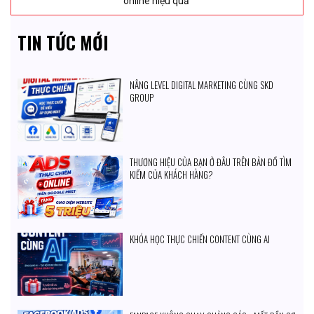
online hiệu quả
độ
TIN TỨC MỚI
NÂNG LEVEL DIGITAL MARKETING CÙNG SKD
GROUP
THƯƠNG HIỆU CỦA BẠN Ở ĐÂU TRÊN BẢN ĐỒ TÌM
KIẾM CỦA KHÁCH HÀNG?
KHÓA HỌC THỰC CHIẾN CONTENT CÙNG AI