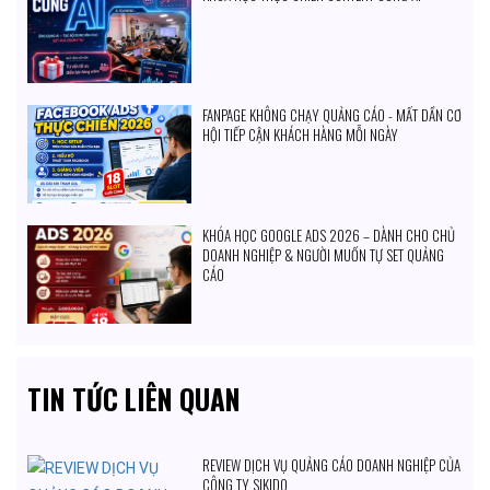
FANPAGE KHÔNG CHẠY QUẢNG CÁO - MẤT DẦN CƠ
HỘI TIẾP CẬN KHÁCH HÀNG MỖI NGÀY
KHÓA HỌC GOOGLE ADS 2026 – DÀNH CHO CHỦ
DOANH NGHIỆP & NGƯỜI MUỐN TỰ SET QUẢNG
CÁO
TIN TỨC LIÊN QUAN
REVIEW DỊCH VỤ QUẢNG CÁO DOANH NGHIỆP CỦA
CÔNG TY SIKIDO