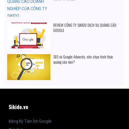
REVIEW CÔNG TY SIKIDO DỊCH VỤ QUẢNG CÁO
GOOGLE
SEO và Google Adwords, nên chọn hình thức
quảng cáo nào?
Sikido.vn
Đăng Ký Tiện Ích Google