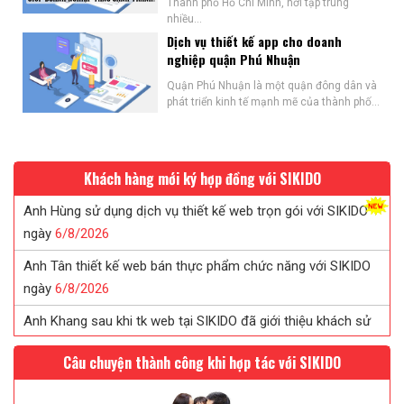
Thành phố Hồ Chí Minh, nơi tập trung
nhiều...
Dịch vụ thiết kế app cho doanh
nghiệp quận Phú Nhuận
Quận Phú Nhuận là một quận đông dân và
phát triển kinh tế mạnh mẽ của thành phố...
Khách hàng mới ký hợp đồng với SIKIDO
Anh Hùng sử dụng dịch vụ thiết kế web trọn gói với SIKIDO
ngày
6/
8/
2026
Anh Tân thiết kế web bán thực phẩm chức năng với SIKIDO
ngày
6/
8/
2026
Anh Khang sau khi tk web tại SIKIDO đã giới thiệu khách sử
dụng
6/
8/
2026
Câu chuyện thành công khi hợp tác với SIKIDO
Chị Tuyết đã tin tưởng ký web in ấn sau khi được SIKIDO tư
vấn...
6/
8/
2026