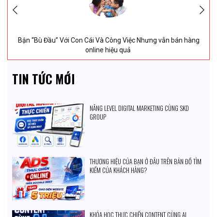
Chị Uyên thiết kế web saloc tóc tại SIKIDO ngày
6/
8/
2026
 Đầu” Với Con Cái Và Công Việc Nhưng vẫn bán hàng
2 Thán
online hiệu quả
TIN TỨC MỚI
NÂNG LEVEL DIGITAL MARKETING CÙNG SKD
GROUP
THƯƠNG HIỆU CỦA BẠN Ở ĐÂU TRÊN BẢN ĐỒ TÌM
KIẾM CỦA KHÁCH HÀNG?
KHÓA HỌC THỰC CHIẾN CONTENT CÙNG AI